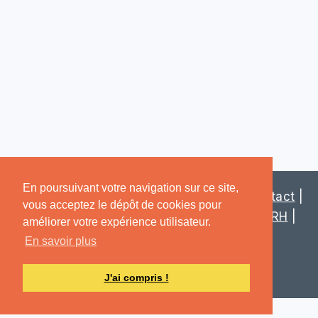
En poursuivant votre navigation sur ce site,
2026 ©
Inzejob
Tous droits réservés |
Contact
|
vous acceptez le dépôt de cookies pour
Mentions légales
|
Actualités
|
Assistant RH
|
améliorer votre expérience utilisateur.
Solutions digitales
|
Formations en
En savoir plus
programmation
|
Sauvons la planète !
J'ai compris !